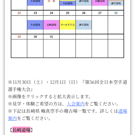
※11月30日（土）・12月1日（日）『第56回全日本空手道
選手権大会』
※画像をクリックすると拡大表示します。
※見学・体験ご希望の方は、
入会案内
をご覧ください。
※下記は長崎県 極真空手の稽古場一覧です。詳しくは
道場
案内
をご覧ください。
【
長崎道場
】