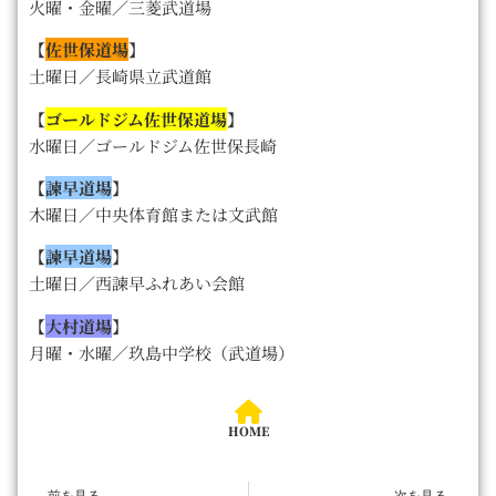
火曜・金曜／三菱武道場
【
佐世保道場
】
土曜日／長崎県立武道館
【
ゴールドジム佐世保道場
】
水曜日／ゴールドジム佐世保長崎
【
諫早道場
】
木曜日／中央体育館または文武館
【
諫早道場
】
土曜日／西諫早ふれあい会館
【
大村道場
】
月曜・水曜／玖島中学校（武道場）
HOME
前を見る
次を見る